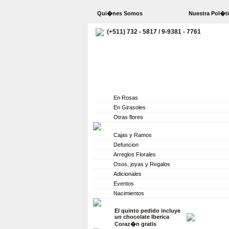
Qui�nes Somos
Nuestra Pol�t
(+511) 732 - 5817 / 9-9381 - 7761
Junio
En Rosas
En Girasoles
Otras flores
Cajas y Ramos
Defuncion
Arreglos Florales
Osos, joyas y Regalos
Adicionales
Eventos
Nacimientos
El quinto pedido incluye
un chocolate Iberica
Coraz�n gratis