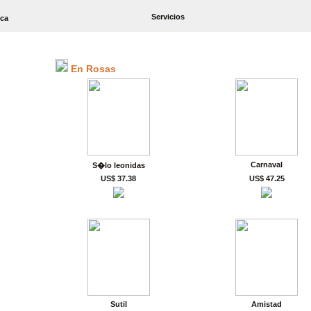
Servicios
ica
En Rosas
Carnaval
S�lo leonidas
US$ 37.38
US$ 47.25
Sutil
Amistad