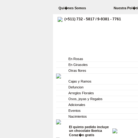
Qui�nes Somos
Nuestra Pol�t
(+511) 732 - 5817 / 9-9381 - 7761
Junio
En Rosas
En Girasoles
Otras flores
Cajas y Ramos
Defuncion
Arreglos Florales
Osos, joyas y Regalos
Adicionales
Eventos
Nacimientos
El quinto pedido incluye
un chocolate Iberica
Coraz�n gratis